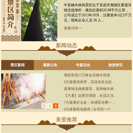
中亚楠木林风景区位于宜昌市夷陵区雾渡河
镇交战垭村，规划总面积26.98平方公里，
公司成立于2013年10月，注册资本1亿5千万
元，现有从业人员 38 人...
查看详情>>
新闻动态
景区新闻
最新公告
专题活动
旅游资讯
夷陵发现15万株金丝楠木群落
8月避暑游推荐，高温也有去处…
避暑纳凉烧烤露营，就来楠木林…
【大暑】远离空调病，祛湿正当…
7月避暑好去处，来感受冰爽一…
1
2
3
6月避暑胜地推荐 | 去寻找一个…
美景推荐